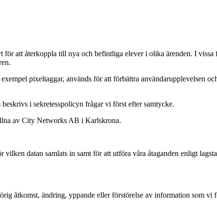
 att återkoppla till nya och befintliga elever i olika ärenden. I vissa f
ren.
 exempel pixeltaggar, används för att förbättra användarupplevelsen oc
eskrivs i sekretesspolicyn frågar vi först efter samtycke.
ållna av City Networks AB i Karlskrona.
r vilken datan samlats in samt för att utföra våra åtaganden enligt lagsta
örig åtkomst, ändring, yppande eller förstörelse av information som vi f