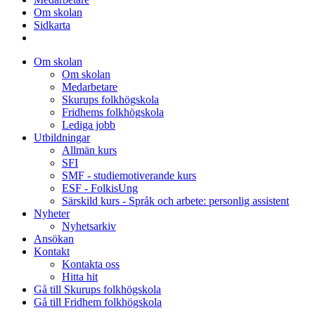
Om skolan
Sidkarta
Om skolan
Om skolan
Medarbetare
Skurups folkhögskola
Fridhems folkhögskola
Lediga jobb
Utbildningar
Allmän kurs
SFI
SMF - studiemotiverande kurs
ESF - FolkisUng
Särskild kurs - Språk och arbete: personlig assistent
Nyheter
Nyhetsarkiv
Ansökan
Kontakt
Kontakta oss
Hitta hit
Gå till Skurups folkhögskola
Gå till Fridhem folkhögskola