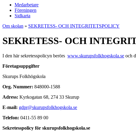
Medarbetare
Föreningen
Sidkarta
Om skolan
»
SEKRETESS- OCH INTEGRITETSPOLICY
SEKRETESS- OCH INTEGRI
I den här sekretesspolicyn berörs
www.skurupsfolkhogskola.se
och de
Företagsuppgifter
Skurups Folkhögskola
Org. Nummer:
848000-1588
Adress:
Kyrkogatan 68, 274 33 Skurup
E-mail:
gdpr@skurupsfolkhogskola.se
Telefon:
0411-55 89 00
Sekretesspolicy för skurupsfolkhogskola.se