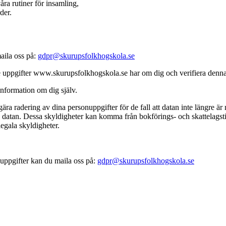
åra rutiner för insamling,
der.
aila oss på:
gdpr@skurupsfolkhogskola.se
de uppgifter www.skurupsfolkhogskola.se har om dig och verifiera denna
 information om dig själv.
gära radering av dina personuppgifter för de fall att datan inte längre ä
v datan. Dessa skyldigheter kan komma från bokförings- och skattelagstif
legala skyldigheter.
nuppgifter kan du maila oss på:
gdpr@skurupsfolkhogskola.se