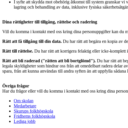
I syfte att skydda mot obehörig åtkomst till system granskar vi v
lagring och behandling av data, inklusive fysiska säkerhetsåtgär
Dina rättigheter till tillgång, rättelse och radering
Vill du komma i kontakt med oss kring dina personuppgifter kan du m
Rätt att få tillgång till din data.
Du har rätt att begära en kopia av 
Rätt till rättelse.
Du har rätt att korrigera felaktig eller icke-komplett
Rätt att bli raderad ("rätten att bli bortglömd").
Du har rätt att be
legala skyldigheter som hindrar oss från att omedelbart radera delar a
spara, från att kunna användas till andra syften än att uppfylla sådana 
Övriga frågor
Har du frågor eller vill du komma i kontakt med oss kring dina perso
Om skolan
Medarbetare
Skurups folkhögskola
Fridhems folkhögskola
Lediga jobb